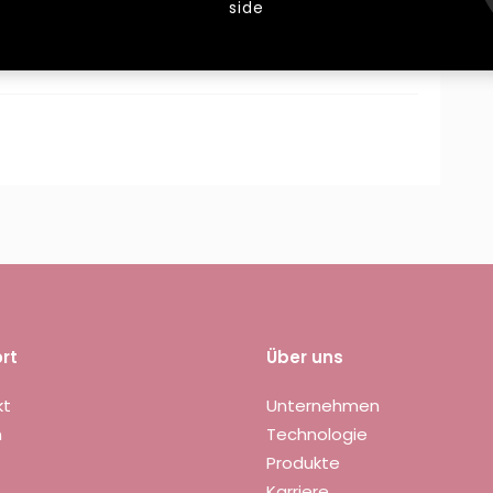
side
edien so einfach wie nie.
rt
Über uns
kt
Unternehmen
n
Technologie
Produkte
Karriere