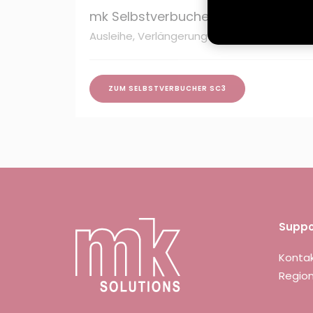
mk Selbstverbucher SC3
Ausleihe, Verlängerung und Rückgabe von M
ZUM SELBSTVERBUCHER SC3
Suppo
Konta
Regio