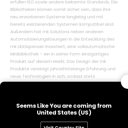
erfüllen ISO sowie andere bekannte Standards. Die
Bibliotheken können somit sicher sein, dass ihre
neu erworbenen Systeme langlebig und mit
bereits existierenden Systemen kompatibel sind.
Außerdem hat mk Solutions neben anderen
Automatisierungslösungen in die Entwicklung des
mk LibDispenser investiert, eine vollautomatische
Minibibliothek – ein in seiner Form einzigartiges
Produkt auf diesem Markt. Das Design der mk
Produkte vereinigt jahrzehntelange Erfahrung und
neue Technologien in sich, sodass stets
innovative Lösungen geboten werden können, die
sich von anderen Lösungen auf dem Markt
abheben.
Seems Like You are coming from
So Markus Flory, Geschäftsführer der mk Solutions
United States (US)
GmbH: „Diese Fusion macht es möglich noch
wettbewerbsfähiger auf dem Markt zu sein. Die
Visit Country Site