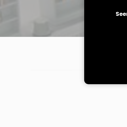
See
SELBSTVERBU