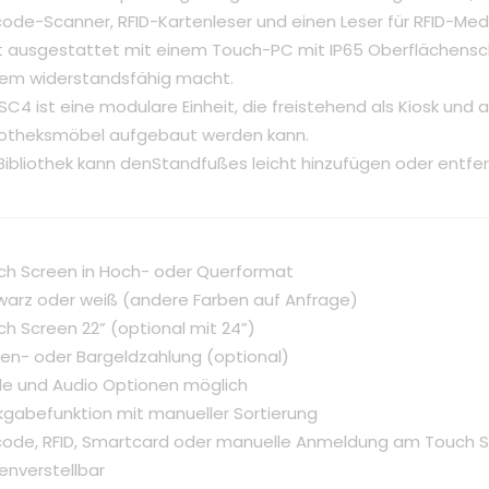
ode-Scanner, RFID-Kartenleser und einen Leser für RFID-Med
ist ausgestattet mit einem Touch-PC mit IP65 Oberflächens
rem widerstandsfähig macht.
SC4 ist eine modulare Einheit, die freistehend als Kiosk und
liotheksmöbel aufgebaut werden kann.
Bibliothek kann denStandfußes leicht hinzufügen oder entfe
ch Screen in Hoch- oder Querformat
warz oder weiß (andere Farben auf Anfrage)
h Screen 22” (optional mit 24”)
ten- oder Bargeldzahlung (optional)
lle und Audio Optionen möglich
kgabefunktion mit manueller Sortierung
code, RFID, Smartcard oder manuelle Anmeldung am Touch 
enverstellbar