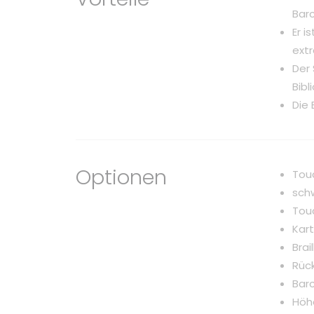
Barc
Er 
ext
Der 
Bib
Die 
Optionen
Tou
sch
Touc
Kar
Brai
Rüc
Bar
Höh